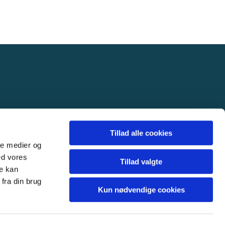
Tillad alle cookies
ale medier og
ed vores
Tillad valgte
re kan
fra din brug
Kun nødvendige cookies