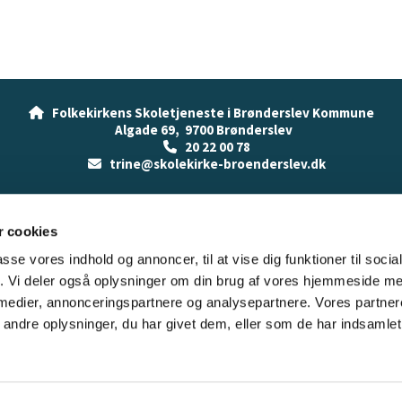
Folkekirkens Skoletjeneste i Brønderslev Kommune

Algade 69, 9700 Brønderslev
20 22 00 78

trine@skolekirke-broenderslev.dk

Cookiepolitik
Tilgængelighedserklæring
 cookies
passe vores indhold og annoncer, til at vise dig funktioner til soci
fik. Vi deler også oplysninger om din brug af vores hjemmeside m
 medier, annonceringspartnere og analysepartnere. Vores partne
Cookiepolitik
Tilgængelighedserklæring
ndre oplysninger, du har givet dem, eller som de har indsamlet 
Privatlivspolitik
Log på ChurchDesk