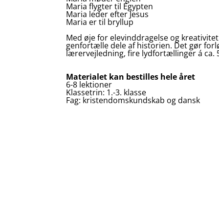
Maria flygter til Egypten
Maria leder efter Jesus
Maria er til bryllup
Med øje for elevinddragelse og kreativitet 
genfortælle dele af historien. Det gør for
lærervejledning, fire lydfortællinger á c
Materialet kan bestilles hele året
6-8 lektioner
Klassetrin: 1.-3. klasse
Fag: kristendomskundskab og dansk