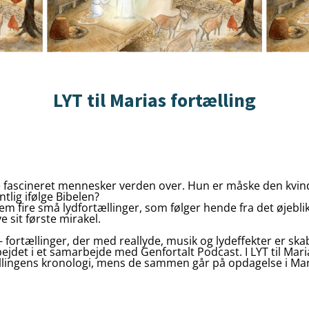
LYT til Marias fortælling
ascineret mennesker verden over. Hun er måske den kvinde i
lig ifølge Bibelen?
em fire små lydfortællinger, som følger hende fra det øjebl
e sit første mirakel.
 fortællinger, der med reallyde, musik og lydeffekter er skabt
jdet i et samarbejde med Genfortalt Podcast. I LYT til Marias
llingens kronologi, mens de sammen går på opdagelse i Maria