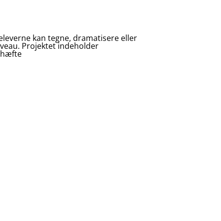
r eleverne kan tegne, dramatisere eller
niveau. Projektet indeholder
vhæfte