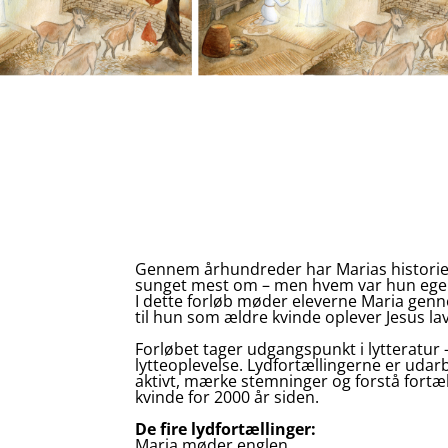
Gennem århundreder har Marias historie f
sunget mest om – men hvem var hun egent
I dette forløb møder eleverne Maria genn
til hun som ældre kvinde oplever Jesus lav
Forløbet tager udgangspunkt i lytteratur –
lytteoplevelse. Lydfortællingerne er udarbe
aktivt, mærke stemninger og forstå fortæ
kvinde for 2000 år siden.
De fire lydfortællinger:
Maria møder englen