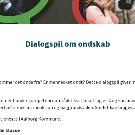
Dialogspil om ondskab
ommer det onde fra? Er mennesket ondt? Dette dialogspil giver mu
lement under kompetenceområdet livsfilosofi og etik og kan anve
hæfte med introduktion og baggrundsviden. Spillet kan bruges af
oletjeneste i Aalborg Kommune.
din klasse