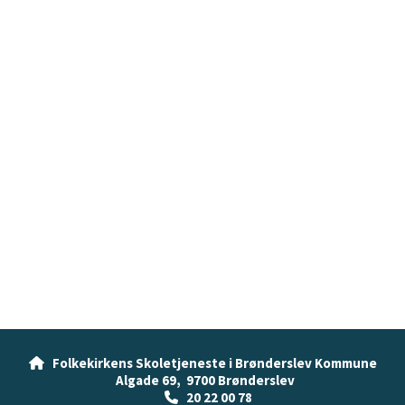
Folkekirkens Skoletjeneste i Brønderslev Kommune

Algade 69, 9700 Brønderslev
20 22 00 78
